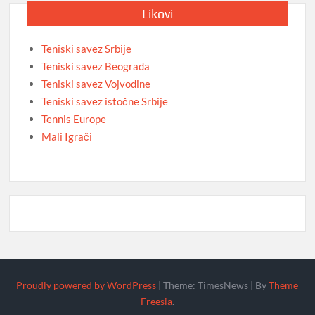
Likovi
Teniski savez Srbije
Teniski savez Beograda
Teniski savez Vojvodine
Teniski savez istočne Srbije
Tennis Europe
Mali Igrači
Proudly powered by WordPress
|
Theme: TimesNews
|
By
Theme
Freesia
.