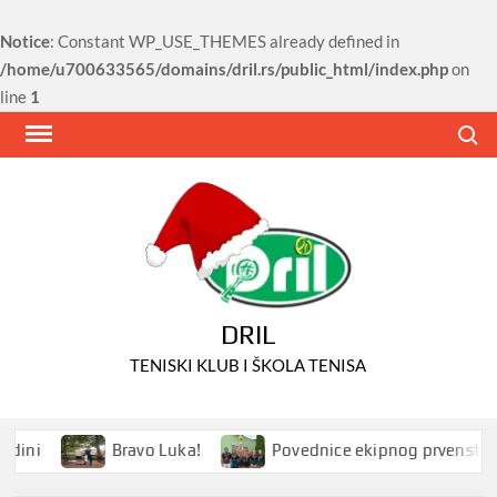
Notice
: Constant WP_USE_THEMES already defined in
/home/u700633565/domains/dril.rs/public_html/index.php
on
line
1
Skip
Search
to
content
DRIL
TENISKI KLUB I ŠKOLA TENISA
ini
Bravo Luka!
Povednice ekipnog prvenstva Srb