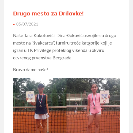
Drugo mesto za Drilovke!
05/07/2021
Naše Tara Kokotović i Dina Đoković osvojile su drugo
mesto na “švakcarcu”, turniru treće katgorije koji je
igran u TK Privilege proteklog vikenda u okviru
otvrenog prvenstva Beograda.
Bravo dame naše!