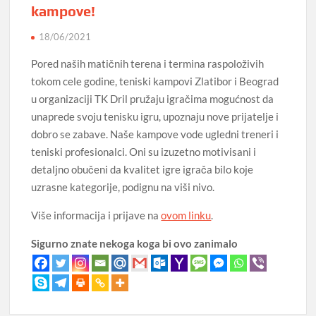
kampove!
18/06/2021
Pored naših matičnih terena i termina raspoloživih
tokom cele godine, teniski kampovi Zlatibor i Beograd
u organizaciji TK Dril pružaju igračima mogućnost da
unaprede svoju tenisku igru, upoznaju nove prijatelje i
dobro se zabave. Naše kampove vode ugledni treneri i
teniski profesionalci. Oni su izuzetno motivisani i
detaljno obučeni da kvalitet igre igrača bilo koje
uzrasne kategorije, podignu na viši nivo.
Više informacija i prijave na
ovom linku
.
Sigurno znate nekoga koga bi ovo zanimalo