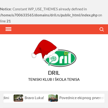
Notice
: Constant WP_USE_THEMES already defined in
/home/u700633565/domains/dril.rs/public_html/index.php
on
line
21
Skip
Search
to
content
DRIL
TENISKI KLUB I ŠKOLA TENISA
ini
Bravo Luka!
Povednice ekipnog prvenstva Sr