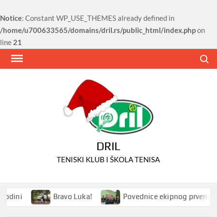
Notice
: Constant WP_USE_THEMES already defined in
/home/u700633565/domains/dril.rs/public_html/index.php
on
line
21
Skip
Search
to
content
DRIL
TENISKI KLUB I ŠKOLA TENISA
dini
Bravo Luka!
Povednice ekipnog prvenstva S