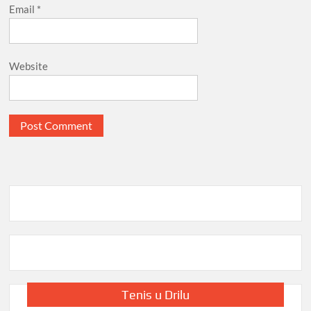
Email
*
Website
Tenis u Drilu