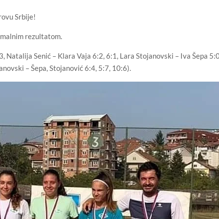
rovu Srbije!
imalnim rezultatom.
, Natalija Senić – Klara Vaja 6:2, 6:1, Lara Stojanovski – Iva Šepa 5:
janovski – Šepa, Stojanović 6:4, 5:7, 10:6).