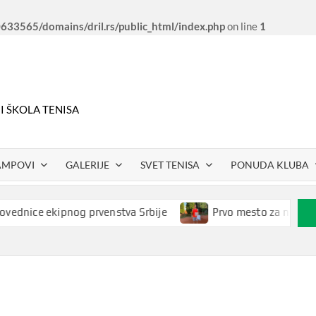
33565/domains/dril.rs/public_html/index.php
on line
1
 I ŠKOLA TENISA
AMPOVI
GALERIJE
SVET TENISA
PONUDA KLUBA
ce ekipnog prvenstva Srbije
Prvo mesto za našeg Petra 