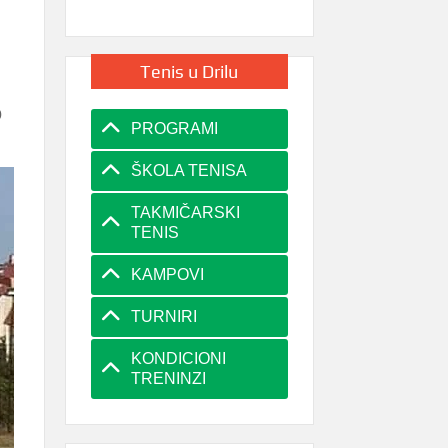
Tenis u Drilu
0
PROGRAMI
ŠKOLA TENISA
TAKMIČARSKI
TENIS
KAMPOVI
TURNIRI
KONDICIONI
TRENINZI