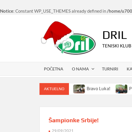
Notice
: Constant WP_USE_THEMES already defined in
/home/u7006
Skip
to
DRIL
content
TENISKI KLUB
POČETNA
O NAMA
TURNIRI
K
ski kampovi i u 2024. godini
Bravo Luka!
Povedni
AKTUELNO
Šampionke Srbije!
29/09/2021