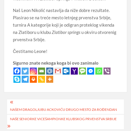
Naš Leon Nikolić nastavlja da niže dobre rezultate.
Plasirao se na treće mesto letnjeg prvenstva Srbije,
turnira A kategorije koji je odigran proteklog vikenda
na Zlatiboru u klubu
Zlatibor springs
u okviru otvorenig
prvenstva Srbije.
Čestitamo Leone!
Sigurno znate nekoga koga bi ovo zanimalo
Post
NAŠEM DRAGOLJUBU ACKOVIĆU DRUGO MESTO ZA ROĐENDAN
navigation
NAŠE SENIORKE VICEŠAMPIONKE KLUBSKOG PRVENSTVA SRBIJE