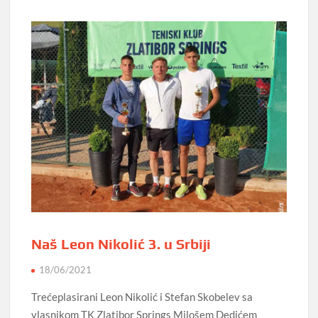
Naš Leon Nikolić 3. u Srbiji
18/06/2021
Trećeplasirani Leon Nikolić i Stefan Skobelev sa
vlasnikom TK Zlatibor Springs Milošem Dedićem