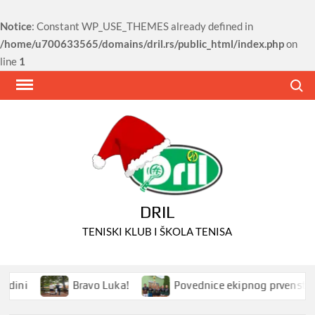
Notice
: Constant WP_USE_THEMES already defined in
/home/u700633565/domains/dril.rs/public_html/index.php
on
line
1
Skip
Search
to
content
DRIL
TENISKI KLUB I ŠKOLA TENISA
ini
Bravo Luka!
Povednice ekipnog prvenstva Sr