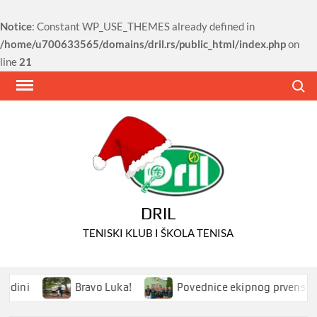
Notice
: Constant WP_USE_THEMES already defined in
/home/u700633565/domains/dril.rs/public_html/index.php
on
line
21
Skip
Search
to
content
DRIL
TENISKI KLUB I ŠKOLA TENISA
dini
Bravo Luka!
Povednice ekipnog prvenstva S