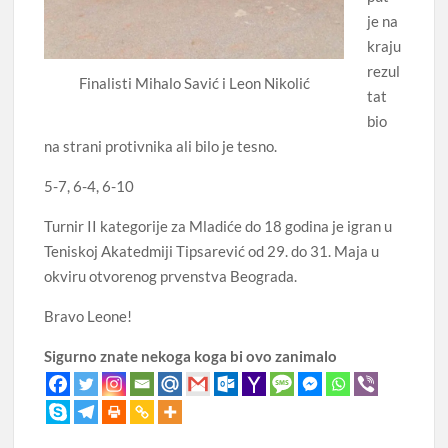
je na
kraju
rezul
Finalisti Mihalo Savić i Leon Nikolić
tat
bio
na strani protivnika ali bilo je tesno.
5-7, 6-4, 6-10
Turnir II kategorije za Mladiće do 18 godina je igran u
Teniskoj Akatedmiji Tipsarević od 29. do 31. Maja u
okviru otvorenog prvenstva Beograda.
Bravo Leone!
Sigurno znate nekoga koga bi ovo zanimalo