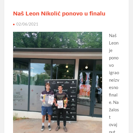
Naš Leon Nikolić ponovo u finalu
02/06/2021
Naš
Leon
je
pono
vo
igrao
neizv
esno
final
e. Na
žalos
t
ovaj
put