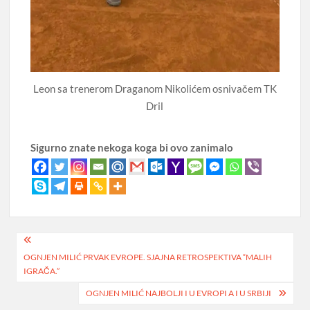
Leon sa trenerom Draganom Nikolićem osnivačem TK
Dril
Sigurno znate nekoga koga bi ovo zanimalo
Post
OGNJEN MILIĆ PRVAK EVROPE. SJAJNA RETROSPEKTIVA “MALIH
navigation
IGRAČA.”
OGNJEN MILIĆ NAJBOLJI I U EVROPI A I U SRBIJI