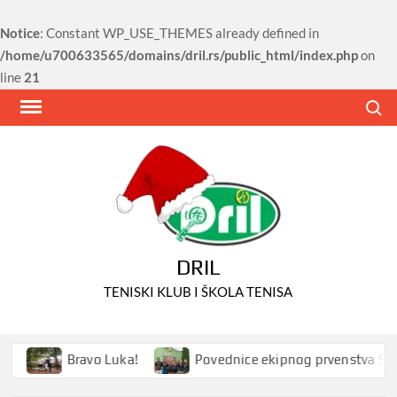
Notice
: Constant WP_USE_THEMES already defined in
/home/u700633565/domains/dril.rs/public_html/index.php
on
line
21
Skip
Search
to
content
DRIL
TENISKI KLUB I ŠKOLA TENISA
Bravo Luka!
Povednice ekipnog prvenstva Srbije