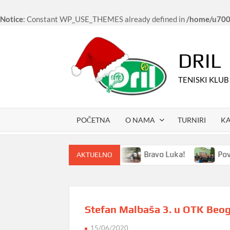
Notice
: Constant WP_USE_THEMES already defined in
/home/u7006
Skip
to
DRIL
content
TENISKI KLUB
POČETNA
O NAMA
TURNIRI
K
ki kampovi i u 2024. godini
Bravo Luka!
Povednic
AKTUELNO
Stefan Malbaša 3. u OTK Beo
15/06/2020