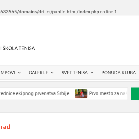
33565/domains/dril.rs/public_html/index.php
on line
1
 I ŠKOLA TENISA
AMPOVI
GALERIJE
SVET TENISA
PONUDA KLUBA
e ekipnog prvenstva Srbije
Prvo mesto za našeg Petra R
grad