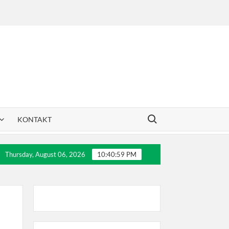
Search for:
KONTAKT
akovića
30 godina Dril-a
Letnji teniski kampovi
Thursday, August 06, 2026
10:40:59 PM