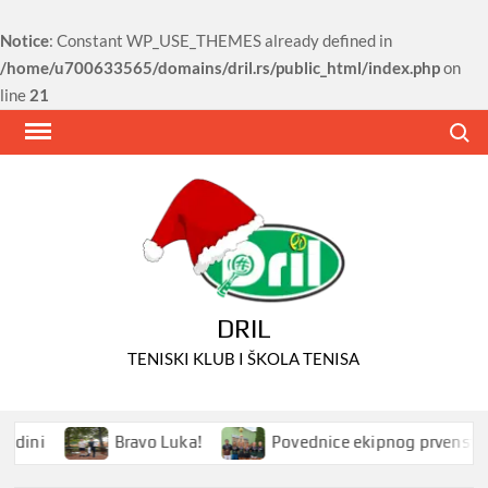
Notice
: Constant WP_USE_THEMES already defined in
/home/u700633565/domains/dril.rs/public_html/index.php
on
line
21
Skip
Search
to
content
DRIL
TENISKI KLUB I ŠKOLA TENISA
ini
Bravo Luka!
Povednice ekipnog prvenstva Srb