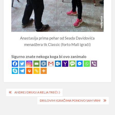
Anastasija prima pehar od Seada Davidovića
menadžera tk Classic (forto Mali igrači)
Sigurno znate nekoga koga bi ovo zanimalo
Post
ANDREJ DRUGI A RELJA TREĆI :)
navigation
DRILOVIM IGRAČIMA PONOVO SAM VRH!