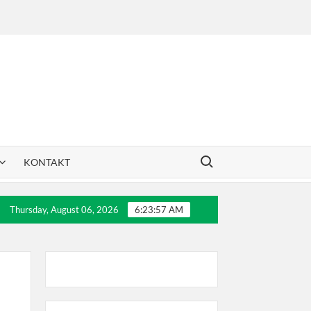
Search for:
KONTAKT
a Rakovića
30 godina Dril-a
Letnji teniski kamp
Thursday, August 06, 2026
6:23:58 AM