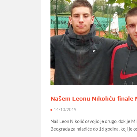
Našem Leonu Nikoliću finale 
14/10/2019
Naš Leon Nikolić osvojio je drugo, dok je 
Beograda za mladiće do 16 godina, koji je 