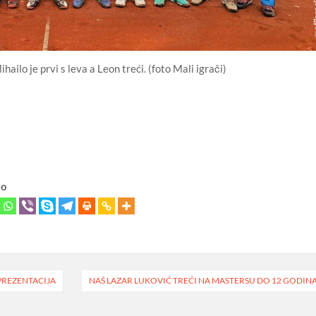
ailo je prvi s leva a Leon treći. (foto Mali igrači)
lo
EPREZENTACIJA
NAŠ LAZAR LUKOVIĆ TREĆI NA MASTERSU DO 12 GODIN