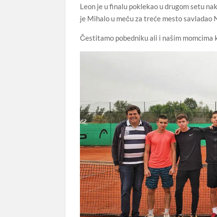
Leon je u finalu poklekao u drugom setu na
je Mihalo u meču za treće mesto savladao N
Čestitamo pobedniku ali i našim momcima koj