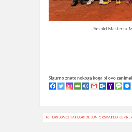
Učesnici Mastersa. Mih
Sigurno znate nekoga koga bi ovo zanima
Post
DRILOVCI NA FLORIDI. JUNIORSKA FED KUP R
navigation