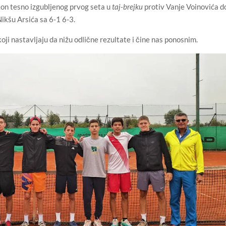
kon tesno izgubljenog prvog seta u
taj-brejku
protiv Vanje Voinovića d
ikšu Arsića sa 6-1 6-3.
i nastavljaju da nižu odlične rezultate i čine nas ponosnim.