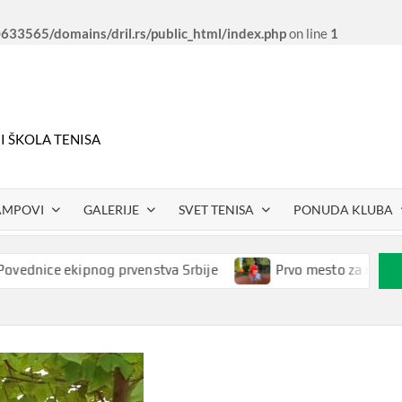
33565/domains/dril.rs/public_html/index.php
on line
1
 I ŠKOLA TENISA
AMPOVI
GALERIJE
SVET TENISA
PONUDA KLUBA
nice ekipnog prvenstva Srbije
Prvo mesto za našeg Petr