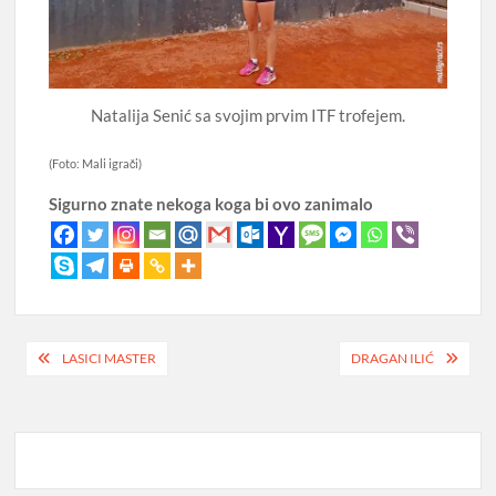
Natalija Senić sa svojim prvim ITF trofejem.
(Foto: Mali igrači)
Sigurno znate nekoga koga bi ovo zanimalo
Post
LASICI MASTER
DRAGAN ILIĆ
navigation