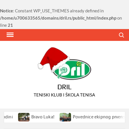
Notice
: Constant WP_USE_THEMES already defined in
/home/u700633565/domains/dril.rs/public_html/index.php
on
line
21
Skip
Search
to
content
DRIL
TENISKI KLUB I ŠKOLA TENISA
dini
Bravo Luka!
Povednice ekipnog prvenstva Sr