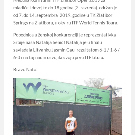
Međunarodni turnir ITF Zlatibor Open 2019 za
mladiće i devojke do 18 godina (3. razreda), održan je
od 7. do 14. septembra 2019. godine u TK Zlatibor
Springs na Zlatiboru, u okviru ITF World Tennis Toura.
Pobednica u ženskoj konkurenciji je reprezentativka
Srbije naša Natalija Senič! Natalija je u finalu
savladala Litvanku Jasmin Gaui rezultatom 6-1 / 1-6 /
6-3 i na taj način osvojila svoju prvu ITF titulu.
Bravo Nato!