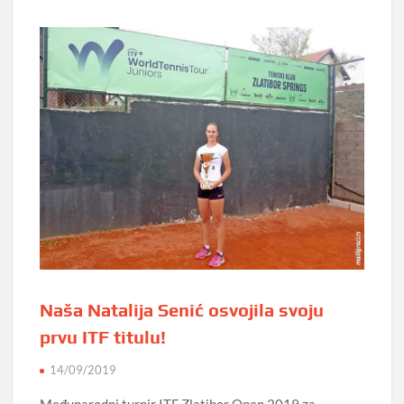
Naša Natalija Senić osvojila svoju
prvu ITF titulu!
14/09/2019