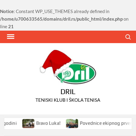
Notice
: Constant WP_USE_THEMES already defined in
/home/u700633565/domains/dril.rs/public_html/index.php
on
line
21
Skip
Search
to
content
DRIL
TENISKI KLUB I ŠKOLA TENISA
godini
Bravo Luka!
Povednice ekipnog prvenstva