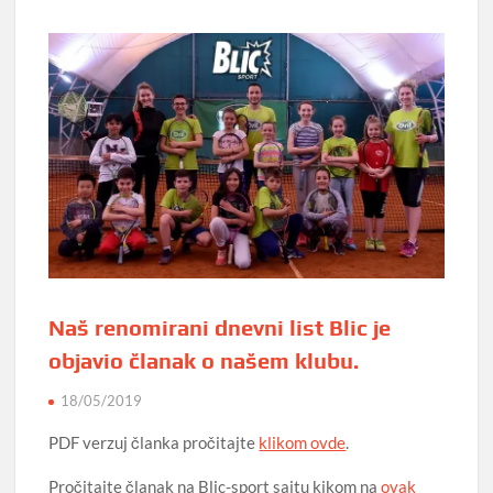
Naš renomirani dnevni list Blic je
objavio članak o našem klubu.
18/05/2019
PDF verzuj članka pročitajte
klikom ovde
.
Pročitajte članak na Blic-sport sajtu kikom na
ovak