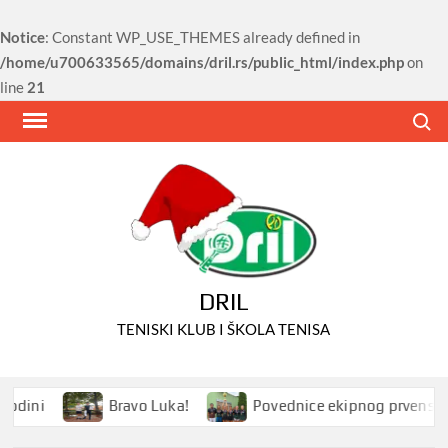
Notice
: Constant WP_USE_THEMES already defined in
/home/u700633565/domains/dril.rs/public_html/index.php
on
line
21
Skip
Search
to
content
DRIL
TENISKI KLUB I ŠKOLA TENISA
dini
Bravo Luka!
Povednice ekipnog prvenstva Sr