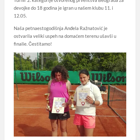
Turnir 2. kategorije otvorenog prventsva Beograda za
devojke do 18 godina je igran u našem klubu 11. i
12.05.
Naša petnaestogodišnja Anđela Ražnatović je
ostvarila veliki uspeh na domaćem terenu ušavši u
finalie. Čestitamo!