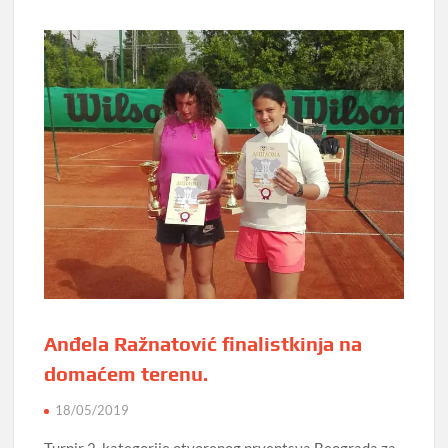
Anđela Ražnatović finalistkinja na
domaćem terenu.
18/05/2019