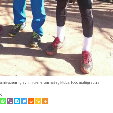
snivačem i glavnim trenerom našeg kluba. Foto maliigraci.rs
lo