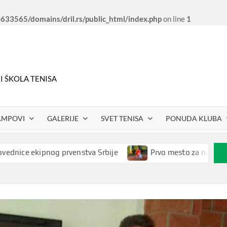
33565/domains/dril.rs/public_html/index.php
on line
1
 I ŠKOLA TENISA
AMPOVI
GALERIJE
SVET TENISA
PONUDA KLUBA
kipnog prvenstva Srbije
Prvo mesto za našeg Petra Rako