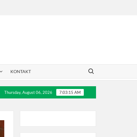
Search for:
KONTAKT
vića
30 godina Dril-a
Letnji teniski kampovi
Thursday, August 06, 2026
7:03:16 AM