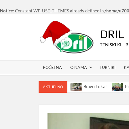
Notice
: Constant WP_USE_THEMES already defined in
/home/u7006
Skip
to
DRIL
content
TENISKI KLUB
POČETNA
O NAMA
TURNIRI
K
kampovi i u 2024. godini
Bravo Luka!
Povednice e
AKTUELNO