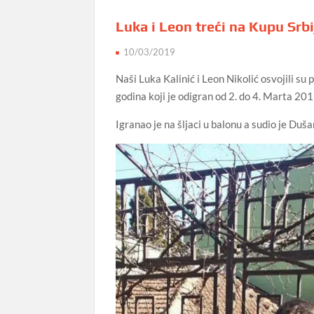
Luka i Leon treći na Kupu Srbi
10/03/2019
Naši Luka Kalinić i Leon Nikolić osvojili su
godina koji je odigran od 2. do 4. Marta 20
Igranao je na šljaci u balonu a sudio je Duš