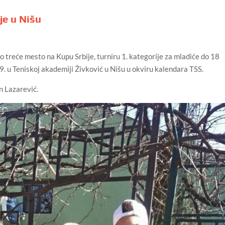
je u Nišu
 po treće mesto na Kupu Srbije, turniru 1. kategorije za mladiće do 18
19. u Teniskoj akademiji Živković u Nišu u okviru kalendara TSS.
an Lazarević.