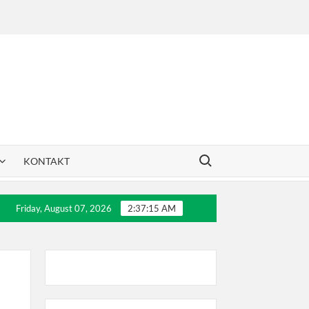
Search for:
KONTAKT
akovića
30 godina Dril-a
Letnji teniski kampovi
Friday, August 07, 2026
2:37:16 AM