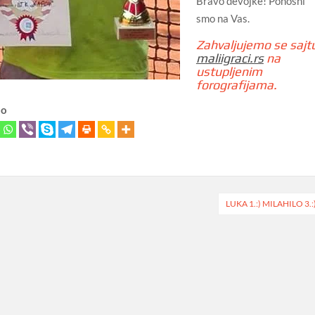
Bravo devojke! Ponosni
smo na Vas.
Zahvaljujemo se sajt
maliigraci.rs
na
ustupljenim
forografijama.
lo
LUKA 1.:) MILAHILO 3.: