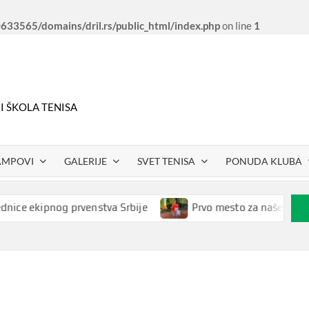
33565/domains/dril.rs/public_html/index.php
on line
1
 I ŠKOLA TENISA
AMPOVI
GALERIJE
SVET TENISA
PONUDA KLUBA
e ekipnog prvenstva Srbije
Prvo mesto za našeg Petra R