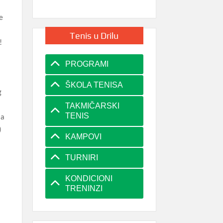
e
Tenis u Drilu
!
PROGRAMI
ŠKOLA TENISA
g
TAKMIČARSKI
TENIS
la
)
KAMPOVI
TURNIRI
KONDICIONI
TRENINZI