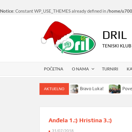
Notice
: Constant WP_USE_THEMES already defined in
/home/u7006
Skip
to
DRIL
content
TENISKI KLUB
POČETNA
O NAMA
TURNIRI
K
ki kampovi i u 2024. godini
Bravo Luka!
Povednic
AKTUELNO
Anđela 1.:) Hristina 3.:)
31/07/2018