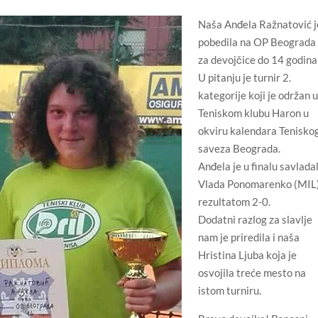
Naša Anđela Ražnatović j
pobedila na OP Beograda
za devojčice do 14 godina
U pitanju je turnir 2.
kategorije koji je održan u
Teniskom klubu Haron u
okviru kalendara Tenisko
saveza Beograda.
Anđela je u finalu savlada
Vlada Ponomarenko (MIL
rezultatom 2-0.
Dodatni razlog za slavlje
nam je priredila i naša
Hristina Ljuba koja je
osvojila treće mesto na
istom turniru.