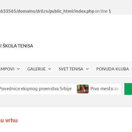
33565/domains/dril.rs/public_html/index.php
on line
1
 I ŠKOLA TENISA
AMPOVI
GALERIJE
SVET TENISA
PONUDA KLUBA
nice ekipnog prvenstva Srbije
Prvo mesto za našeg Petr
u vrhu