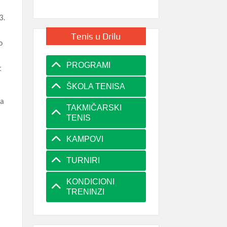
3.
Tenis u Drilu
o
PROGRAMI
t
ŠKOLA TENISA
na
TAKMIČARSKI
TENIS
KAMPOVI
TURNIRI
KONDICIONI
TRENINZI