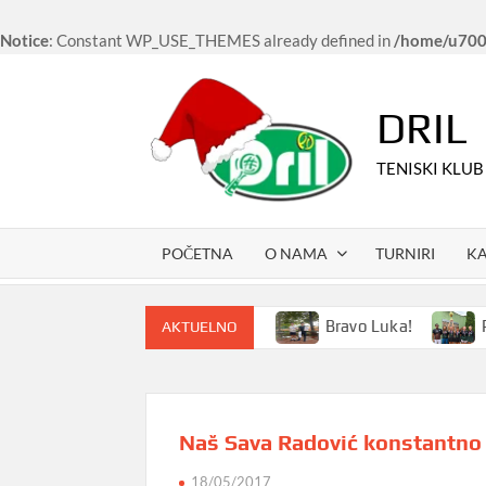
Notice
: Constant WP_USE_THEMES already defined in
/home/u7006
Skip
to
DRIL
content
TENISKI KLUB
POČETNA
O NAMA
TURNIRI
K
niski kampovi i u 2024. godini
Bravo Luka!
Poved
AKTUELNO
Naš Sava Radović konstantno 
18/05/2017