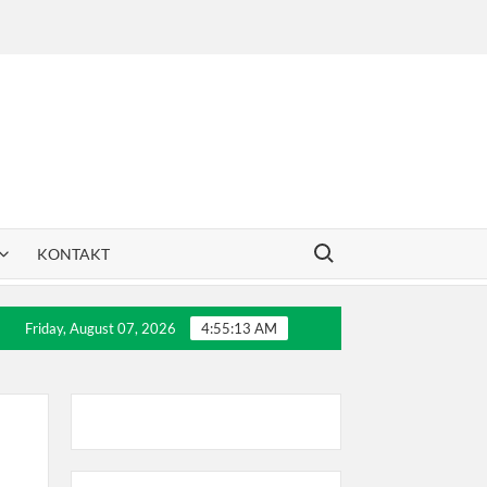
Search for:
KONTAKT
a Rakovića
30 godina Dril-a
Letnji teniski kampo
Friday, August 07, 2026
4:55:13 AM