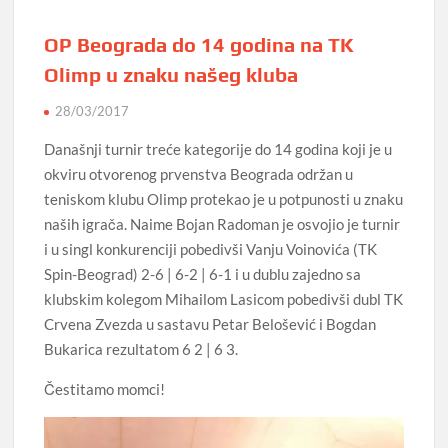
OP Beograda do 14 godina na TK
Olimp u znaku našeg kluba
28/03/2017
Današnji turnir treće kategorije do 14 godina koji je u
okviru otvorenog prvenstva Beograda održan u
teniskom klubu Olimp protekao je u potpunosti u znaku
naših igrača. Naime Bojan Radoman je osvojio je turnir
i u singl konkurenciji pobedivši Vanju Voinovića (TK
Spin-Beograd) 2-6 | 6-2 | 6-1 i u dublu zajedno sa
klubskim kolegom Mihailom Lasicom pobedivši dubl TK
Crvena Zvezda u sastavu Petar Belošević i Bogdan
Bukarica rezultatom 6 2 | 6 3.
Čestitamo momci!