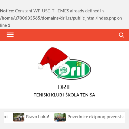
Notice
: Constant WP_USE_THEMES already defined in
/home/u700633565/domains/dril.rs/public_html/index.php
on
line
1
Skip
Search
to
content
DRIL
TENISKI KLUB I ŠKOLA TENISA
Bravo Luka!
Povednice ekipnog prvenstva Srbije