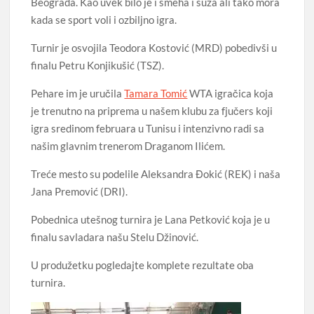
Beograda. Kao uvek bilo je i smeha i suza ali tako mora
kada se sport voli i ozbiljno igra.
Turnir je osvojila Teodora Kostović (MRD) pobedivši u
finalu Petru Konjikušić (TSZ).
Pehare im je uručila
Tamara Tomić
WTA igračica koja
je trenutno na priprema u našem klubu za fjučers koji
igra sredinom februara u Tunisu i intenzivno radi sa
našim glavnim trenerom Draganom Ilićem.
Treće mesto su podelile Aleksandra Đokić (REK) i naša
Jana Premović (DRI).
Pobednica utešnog turnira je Lana Petković koja je u
finalu savladara našu Stelu Džinović.
U produžetku pogledajte komplete rezultate oba
turnira.