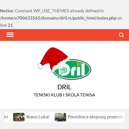
Notice
: Constant WP_USE_THEMES already defined in
/home/u700633565/domains/dril.rs/public_html/index.php
on
line
21
Skip
Search
to
content
DRIL
TENISKI KLUB I ŠKOLA TENISA
Bravo Luka!
Povednice ekipnog prvenstva Srbije