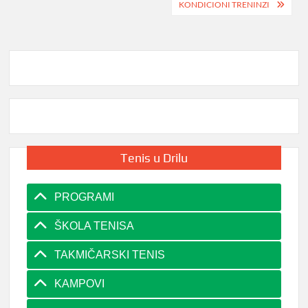
navigation
KONDICIONI TRENINZI
Tenis u Drilu
PROGRAMI
ŠKOLA TENISA
TAKMIČARSKI TENIS
KAMPOVI