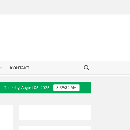
Search for:
KONTAKT
ra Rakovića
30 godina Dril-a
Letnji teniski kam
Thursday, August 06, 2026
3:39:32 AM