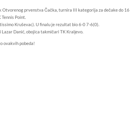
k Otvorenog prvenstva Čačka, turnira III kategorija za dečake do 16
 Tennis Point.
issimo Kruševac). U finalu je rezultat bio 6-0 7-6(0).
i Lazar Danić, obojica takmičari TK Kralјevo.
go ovakvih pobeda!