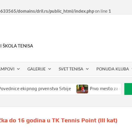
33565/domains/dril.rs/public_html/index.php
on line
1
 I ŠKOLA TENISA
AMPOVI
GALERIJE
SVET TENISA
PONUDA KLUBA
dnice ekipnog prvenstva Srbije
Prvo mesto za našeg Pet
a do 16 godina u TK Tennis Point (III kat)