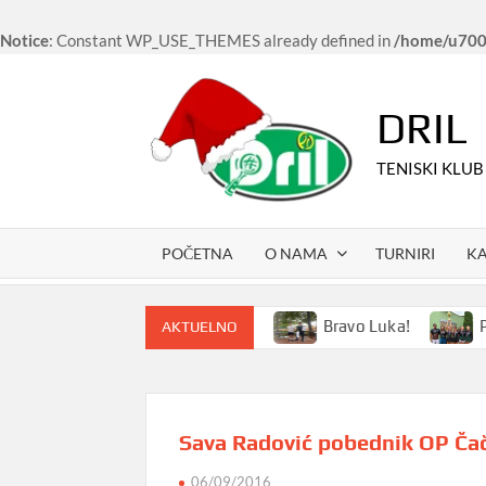
Notice
: Constant WP_USE_THEMES already defined in
/home/u7006
Skip
to
DRIL
content
TENISKI KLUB
POČETNA
O NAMA
TURNIRI
K
eniski kampovi i u 2024. godini
Bravo Luka!
Pove
AKTUELNO
Sava Radović pobednik OP Čačk
06/09/2016