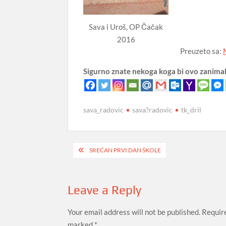
Sava i Uroš, OP Čačak
2016
Preuzeto sa:
Sigurno znate nekoga koga bi ovo zanima
sava_radovic
sava?radovic
tk_dril
Post
SREĆAN PRVI DAN ŠKOLE
navigation
Leave a Reply
Your email address will not be published.
Require
marked
*