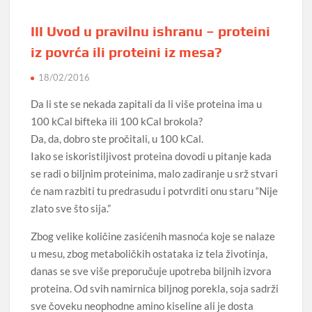
III Uvod u pravilnu ishranu – proteini
iz povrća ili proteini iz mesa?
18/02/2016
Da li ste se nekada zapitali da li više proteina ima u
100 kCal bifteka ili 100 kCal brokola?
Da, da, dobro ste pročitali, u 100 kCal.
Iako se iskoristiljivost proteina dovodi u pitanje kada
se radi o biljnim proteinima, malo zadiranje u srž stvari
će nam razbiti tu predrasudu i potvrditi onu staru “Nije
zlato sve što sija.”
Zbog velike količine zasićenih masnoća koje se nalaze
u mesu, zbog metaboličkih ostataka iz tela životinja,
danas se sve više preporučuje upotreba biljnih izvora
proteina. Od svih namirnica biljnog porekla, soja sadrži
sve čoveku neophodne amino kiseline ali je dosta