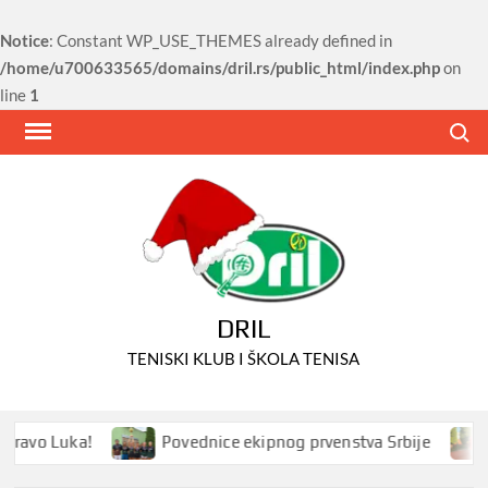
Notice
: Constant WP_USE_THEMES already defined in
/home/u700633565/domains/dril.rs/public_html/index.php
on
line
1
Skip
Search
to
content
DRIL
TENISKI KLUB I ŠKOLA TENISA
vo Luka!
Povednice ekipnog prvenstva Srbije
Pr