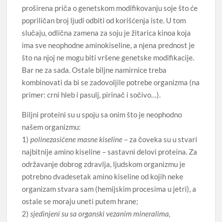
proširena priča o genetskom modifikovanju soje što će
popriličan broj ljudi odbiti od korišćenja iste. U tom
slučaju, odlična zamena za soju je žitarica kinoa koja
ima sve neophodne aminokiseline, a njena prednost je
što na njoj ne mogu biti vršene genetske modifikacije.
Bar ne za sada. Ostale biljne namirnice treba
kombinovati da bi se zadovoljile potrebe organizma (na
primer: crni hleb i pasulj, pirinač i sočivo…).
Biljni proteini su u spoju sa onim što je neophodno
našem organizmu:
1)
polinezasićene masne kiseline
– za čoveka su u stvari
najbitnije amino kiseline – sastavni delovi proteina. Za
održavanje dobrog zdravlja, ljudskom organizmu je
potrebno dvadesetak amino kiseline od kojih neke
organizam stvara sam (hemijskim procesima u jetri), a
ostale se moraju uneti putem hrane;
2)
sjedinjeni su sa organski vezanim mineralima,