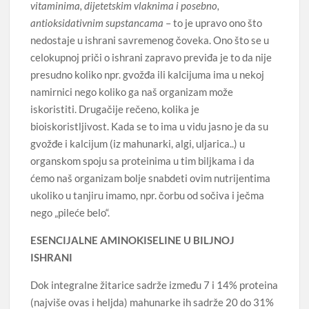
vitaminima, dijetetskim vlaknima i posebno,
antioksidativnim supstancama
– to je upravo ono što
nedostaje u ishrani savremenog čoveka. Ono što se u
celokupnoj priči o ishrani zapravo previđa je to da nije
presudno koliko npr. gvožđa ili kalcijuma ima u nekoj
namirnici nego koliko ga naš organizam može
iskoristiti. Drugačije rečeno, kolika je
bioiskoristljivost. Kada se to ima u vidu jasno je da su
gvožđe i kalcijum (iz mahunarki, algi, uljarica..) u
organskom spoju sa proteinima u tim biljkama i da
ćemo naš organizam bolje snabdeti ovim nutrijentima
ukoliko u tanjiru imamo, npr. čorbu od sočiva i ječma
nego „pileće belo“.
ESENCIJALNE AMINOKISELINE U BILJNOJ
ISHRANI
Dok integralne žitarice sadrže između 7 i 14% proteina
(najviše ovas i heljda) mahunarke ih sadrže 20 do 31%