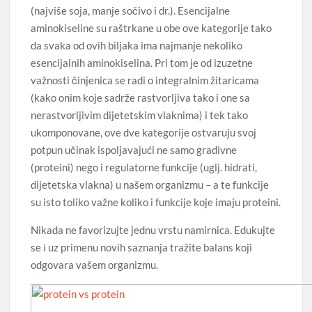
(najviše soja, manje sočivo i dr.). Esencijalne
aminokiseline su raštrkane u obe ove kategorije tako
da svaka od ovih biljaka ima najmanje nekoliko
esencijalnih aminokiselina. Pri tom je od izuzetne
važnosti činjenica se radi o integralnim žitaricama
(kako onim koje sadrže rastvorljiva tako i one sa
nerastvorljivim dijetetskim vlaknima) i tek tako
ukomponovane, ove dve kategorije ostvaruju svoj
potpun učinak ispoljavajući ne samo gradivne
(proteini) nego i regulatorne funkcije (uglj. hidrati,
dijetetska vlakna) u našem organizmu – a te funkcije
su isto toliko važne koliko i funkcije koje imaju proteini.
Nikada ne favorizujte jednu vrstu namirnica. Edukujte
se i uz primenu novih saznanja tražite balans koji
odgovara vašem organizmu.