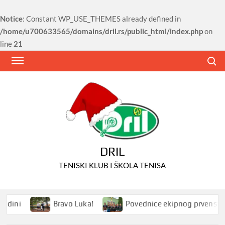
Notice
: Constant WP_USE_THEMES already defined in
/home/u700633565/domains/dril.rs/public_html/index.php
on
line
21
Skip
Search
to
content
DRIL
TENISKI KLUB I ŠKOLA TENISA
dini
Bravo Luka!
Povednice ekipnog prvenstva S