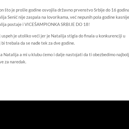
n što je prošle godine osvojila državno prvenstvo Srbije do 16 godin
lija Senić nije zaspala na lovorikama, već nepunih pola godine kasnij
lija postaje i VICEŠAMPIONKA SRBIJE DO 18!
 uspeh je utoliko veći jer je Natalija stigla do finala u konkurenciji u
j bi trebala da se nađe tek za dve godine.
a Natalija a mi u klubu ćemo i dalje nastojati da ti obezbedimo najbol
ve za naredak.