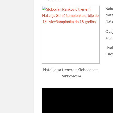
Nako
Nata
Nata
Ovaj
kojo
Hval
uslo
Natalija sa trenerom Slobodanom
Rankovićem