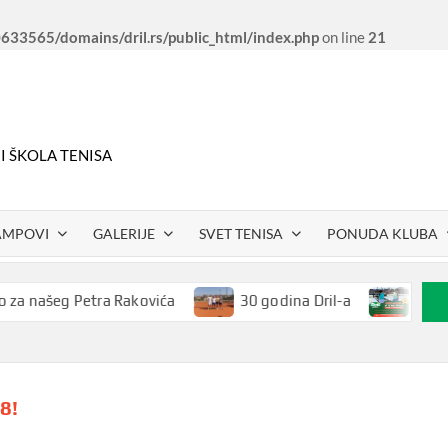
33565/domains/dril.rs/public_html/index.php
on line
21
 I ŠKOLA TENISA
AMPOVI
GALERIJE
SVET TENISA
PONUDA KLUBA
 našeg Petra Rakovića
30 godina Dril-a
Letnji t
8!