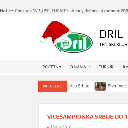
Notice
: Constant WP_USE_THEMES already defined in
/home/u7006
Skip
to
DRIL
content
TENISKI KLUB
POČETNA
O NAMA
TURNIRI
K
Povednice ekipnog prvenstva Srbije
Prvo mesto za
AKTUELNO
VICEŠAMPIONKA SRBIJE DO 1
18/06/2018