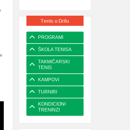
a
e
Tenis u Drilu
PROGRAMI
ŠKOLA TENISA
je
TAKMIČARSKI
TENIS
KAMPOVI
TURNIRI
KONDICIONI
TRENINZI